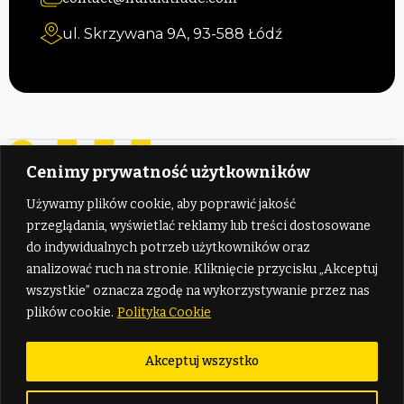
ul. Skrzywana 9A, 93-588 Łódź
Cenimy prywatność użytkowników
Używamy plików cookie, aby poprawić jakość
przeglądania, wyświetlać reklamy lub treści dostosowane
do indywidualnych potrzeb użytkowników oraz
analizować ruch na stronie. Kliknięcie przycisku „Akceptuj
Nawigacja
O firmie
wszystkie” oznacza zgodę na wykorzystywanie przez nas
plików cookie.
Polityka Cookie
Strona główna
Polityka plików cookies
Nasze usługi
Polityka prywatności
Akceptuj wszystko
Cennik
O nas