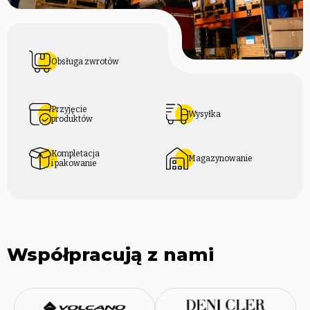
Obsługa zwrotów
Przyjęcie
Wysyłka
produktów
Kompletacja
Magazynowanie
i pakowanie
Współpracują z nami