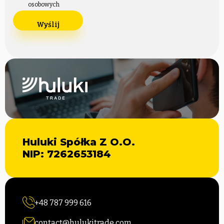
osobowych
Huluki Spółka Z O.O.
NIP: 7262653184
+48 787 999 616
contact@hulukitrade.com