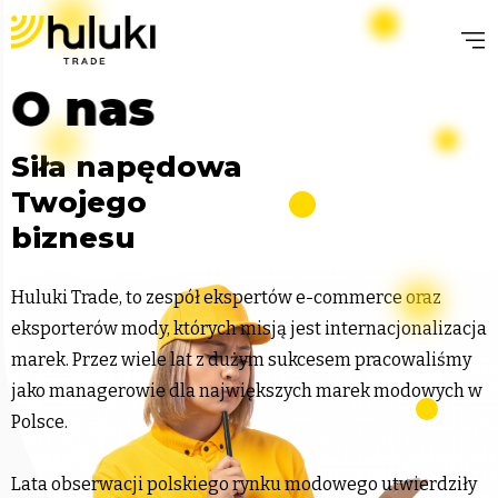
O nas
Siła napędowa
Twojego
biznesu
Huluki Trade, to zespół ekspertów e-commerce oraz
eksporterów mody, których misją jest internacjonalizacja
marek. Przez wiele lat z dużym sukcesem pracowaliśmy
jako managerowie dla największych marek modowych w
Polsce.
Lata obserwacji polskiego rynku modowego utwierdziły