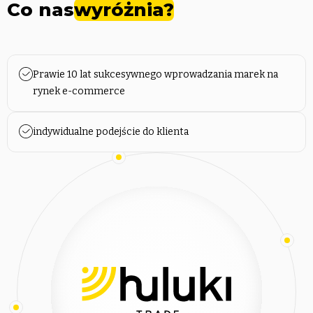
zaczął się zwracać a nazwa Huluki zaczęła być
Co nas
wyróżnia?
rozpoznawalna w branży odzieżowej.
W kolejnych latach spółka nieustannie się rozwijała,
zdobywając coraz większe grono klientów zarówno w
Prawie 10 lat sukcesywnego wprowadzania marek na
kraju, jak i za granicą. Uruchomiono również sprzedaż na
rynek e-commerce
rynku niemieckim. Dzięki ciężkiej pracy 15-osobowego
zespołu i zarządu, w 2019 roku udało się osiągnąć obroty
indywidualne podejście do klienta
na poziomie 6,6 mln zł. W 2020 roku podjęto decyzję o
zatrudnieniu kolejnych osób, ponadto warunki rynkowe
były bardzo sprzyjające i Huluki udało się wykorzystać
sytuację, osiągając przez to rekordowe wyniki – obroty
przekroczyły 15 mln zł. To był przełomowy moment w
historii firmy, który umocnił jej pozycję na rynku usług e-
commerce i dał jej dodatkowe fundusze na dalszy rozwój.
W 2021 roku, w zaledwie 8 lat od utworzenia, Huluki