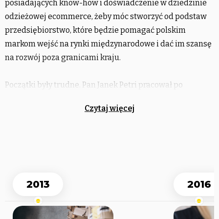
posiadających know-how i doświadczenie w dziedzinie
odzieżowej ecommerce, żeby móc stworzyć od podstaw
przedsiębiorstwo, które będzie pomagać polskim
markom wejść na rynki międzynarodowe i dać im szansę
na rozwój poza granicami kraju.
Początki były trudne. Pan Janek Petri pracował po
kilkanaście godzin dziennie, starając się zarobić na życie
Czytaj więcej
oraz rozwijać swoją firmę. Powoli zaczął pozyskiwać
pierwszych klientów, równocześnie rozsławiając markę,
ale okazało się, że przedsięwzięcie na tak dużą skalę jest
trudniejsze, niż początkowo zakładał. W 2016 roku udało
mu się rozpocząć sprzedaż na rynku czeskim
i słowackim, jednak firma zakończyła rok z przychodami
2013
2016
jedynie na poziomie 13 tys. zł. Na szczęście w tym
momencie udało się mu nawiązać relacje biznesową z