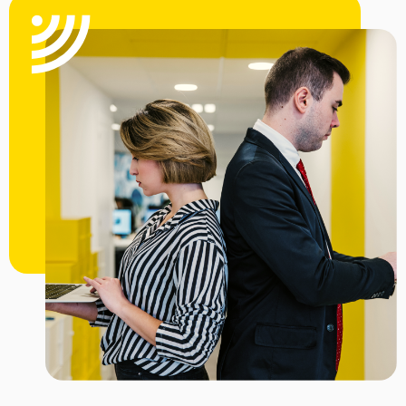
rynku e-commerce na arenie międzynarodowej. Firma
wyznaje zasady pełnej transparentności i stosuje jedynie
uczciwe praktyki handlowe, dzięki czemu już wielu
dostawców jej zaufało. Ostatnie lata pokazały potencjał
biznesu, co utwierdza osoby związane z Huluki w
przekonaniu, że dzięki usilnemu trudowi i wytrwałości
można osiągnąć wszystko.