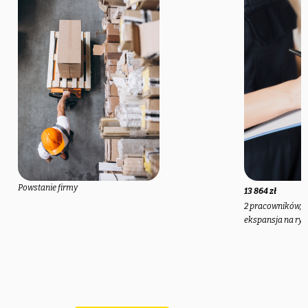
dwoma inwestorami, którzy posiadali zarówno kapitał na
rozwój, jak i duże doświadczenie w prowadzeniu
biznesu. Po licznych rozmowach i spotkaniach,
entuzjazm Pana Janka przekonał Pana Dominika
Kotkowskiego oraz Łukasza Wierzbickiego do dołączenia
do spółki.
Po pozyskaniu potrzebnych funduszy, firma Huluki
zaczęła odnosić pierwsze sukcesy. Ich usługi stały się
coraz bardziej popularne, a zespół się powiększał. Udało
Powstanie firmy
13 864 zł
się podpisać pierwsze duże kontrakty z
2 pracowników,
przedsiębiorstwami zagranicznymi i Huluki udało się
ekspansja na ryn
wejść również na Rumunię i Węgry. Rok 2017 zakończył
się przychodami ze sprzedaży na poziomie 225 tys. zł, co
oznaczało ogromny wzrost względem roku
poprzedniego. Wreszcie cały trud osób zarządzających