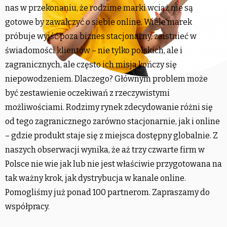
nas w przekonaniu, że rodzime marki wciąż nie są
gotowe by zawalczyć o siebie online. Wiele marek
próbuje wyjść poza biznes stacjonarny, zaistnieć w
świadomości klientów – nie tylko polskich, ale i
zagranicznych, ale często ich misja kończy się
niepowodzeniem. Dlaczego? Głównym problem może
być zestawienie oczekiwań z rzeczywistymi
możliwościami. Rodzimy rynek zdecydowanie różni się
od tego zagranicznego zarówno stacjonarnie, jak i online
– gdzie produkt staje się z miejsca dostępny globalnie. Z
naszych obserwacji wynika, że aż trzy czwarte firm w
Polsce nie wie jak lub nie jest właściwie przygotowana na
tak ważny krok, jak dystrybucja w kanale online.
Pomogliśmy już ponad 100 partnerom. Zapraszamy do
współpracy.